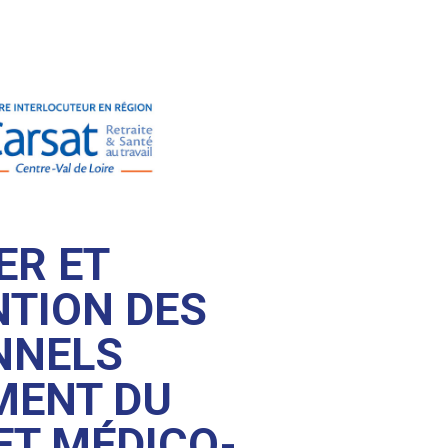
ER ET
TION DES
NNELS
MENT DU
ET MÉDICO-