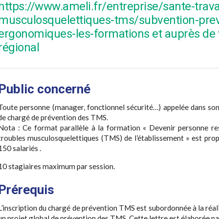
https://www.ameli.fr/entreprise/sante-trava
musculosquelettiques-tms/subvention-prev
ergonomiques-les-formations et auprès de v
régional
Public concerné
Toute personne (manager, fonctionnel sécurité…) appelée dans son
de chargé de prévention des TMS.
Nota : Ce format parallèle à la formation « Devenir personne re
troubles musculosquelettiques (TMS) de l’établissement » est pro
150 salariés .
10 stagiaires maximum par session.
Prérequis
L’inscription du chargé de prévention TMS est subordonnée à la réal
un projet global de prévention des TMS. Cette lettre est élaborée p