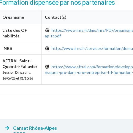
Formation dispensée par nos partenaires
Organisme
Contact(s)
Liste des OF
https://www.inrs.fr/dms/inrs/PDF/organisme-
habilités
ap-tr.pdf
INRS
http://www.inrs.fr/services/formation/demul
AFTRAL Saint-
Quentin-Fallavier
https://www.aftral.com/formation/develop
risques-pro-dans-une-entreprise-trl-formation
Session Dirigeant :
16/06/26 et 01/10/26
Carsat Rhône-Alpes