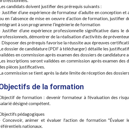
professionnels.
Les candidats doivent justifier des prérequis suivants :
- Justifier d’une expérience de formateur d’adulte en conception et
ou en l’absence de mise en oeuvre d’action de formation, justifier 
intégrant à son programme l’ingénierie de formation
- Justifier d’une expérience professionnelle significative dans le
professionnels, démontrer de la réalisation d'activités de préventeu
- Disposer des prérequis favorise la réussite aux épreuves certificat
Le dossier de candidature (PDF à télécharger) détaille les justificati
validées en commission après examen des dossiers de candidature ac
Les inscriptions seront validées en commission après examen des 
des pièces justificatives.
La commission se tient après la date limite de réception des dossier
Objectifs de la formation
Objectif de formation : devenir formateur à l'évaluation des risqu
salarié désigné compétent.
Objectifs pédagogiques
- Concevoir, animer et évaluer l'action de formation "Évaluer le
référentiels nationaux.